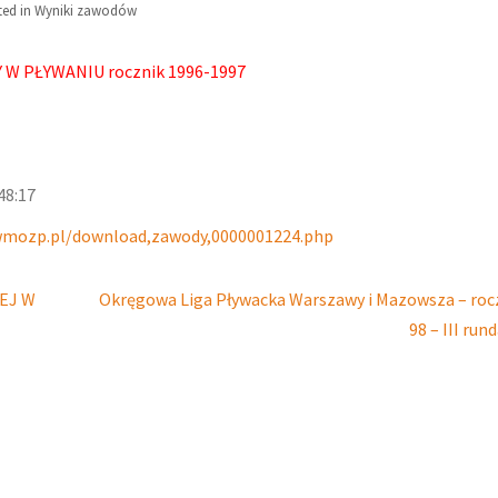
ted in
Wyniki zawodów
 PŁYWANIU rocznik 1996-1997
48:17
wmozp.pl/download,zawody,0000001224.php
EJ W
Okręgowa Liga Pływacka Warszawy i Mazowsza – roc
98 – III run