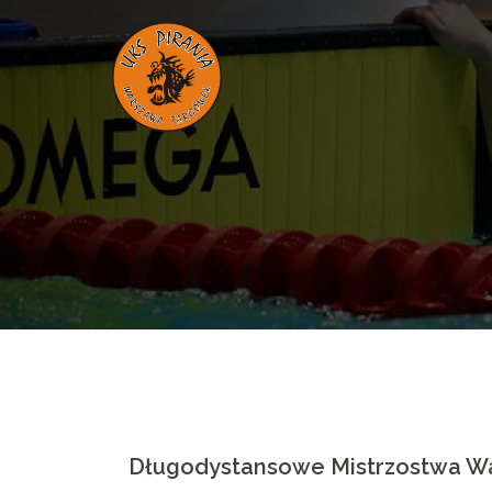
Skip
to
content
Długodystansowe Mistrzostwa Wa