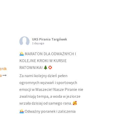
UKS Pirania Targówek
1 day ago
MARATON DLA ODWAŻNYCH I
KOLEJNE KROKI W KURSIE
RATOWNIKA!
znik
da
Za nami kolejny dzień pełen
ogromnych wyzwań i sportowych
emocji w Waszecie! Nasze Piranie nie
zwalniają tempa, a woda w jeziorze
wrzała dzisiaj od samego rana.
Odważny poranek i zaliczenia