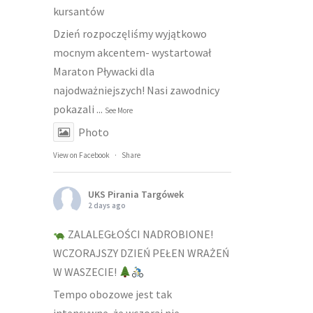
kursantów
Dzień rozpoczęliśmy wyjątkowo
mocnym akcentem- wystartował
Maraton Pływacki dla
najodważniejszych! Nasi zawodnicy
pokazali
...
See More
Photo
View on Facebook
·
Share
UKS Pirania Targówek
2 days ago
ZALALEGŁOŚCI NADROBIONE!
WCZORAJSZY DZIEŃ PEŁEN WRAŻEŃ
W WASZECIE!
Tempo obozowe jest tak