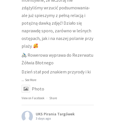
intensywne, że wczoraj nie
zdążyliśmy wrzucić podsumowania-
ale już spieszymy z pełną relacją i
potężną dawką zdjęć! Działo się
naprawdę sporo, zarówno w leśnych
ostępach, jak i na naszej polanie przy
plaży.
Rowerowa wyprawa do Rezerwatu
Żółwia Błotnego
Dzień stał pod znakiem przyrody i ki
...
See More
Photo
View on Facebook
·
Share
UKS Pirania Targówek
3 days ago